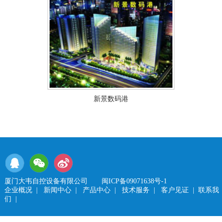
新景数码港
厦门大韦自控设备有限公司
闽ICP备09071638号-1
企业概况
|
新闻中心
|
产品中心
|
技术服务
|
客户见证
|
联系我
们
|